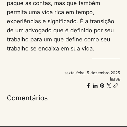
pague as contas, mas que também
permita uma vida rica em tempo,
experiências e significado. É a transição
de um advogado que é definido por seu
trabalho para um que define como seu
trabalho se encaixa em sua vida.
sexta-feira, 5 dezembro 2025
lexgo
Compartilhar
Compartilh
Compart
Share
Co
no
no
no
on
link
Comentários
Facebook
LinkedIn
Pinteres
𝕏