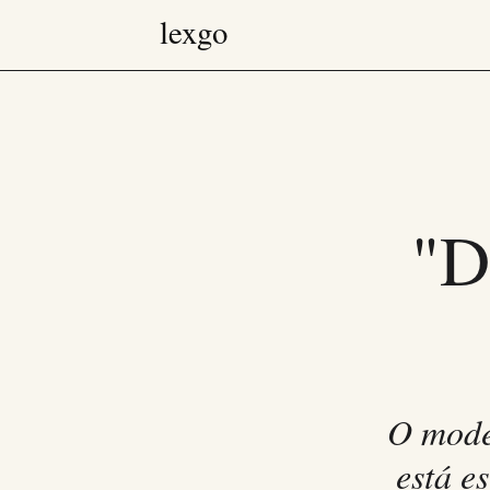
"D
O model
está e