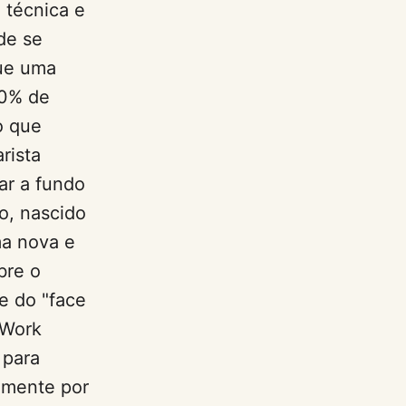
 técnica e
de se
ue uma
20% de
o que
rista
ar a fundo
to, nascido
ma nova e
bre o
e do "face
 Work
 para
vamente por