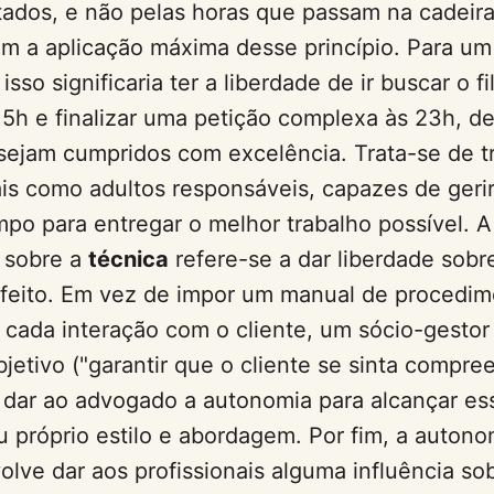
tados, e não pelas horas que passam na cadeira
m a aplicação máxima desse princípio. Para um
sso significaria ter a liberdade de ir buscar o fi
15h e finalizar uma petição complexa às 23h, d
sejam cumpridos com excelência. Trata-se de tr
ais como adultos responsáveis, capazes de geri
mpo para entregar o melhor trabalho possível. A
 sobre a
técnica
refere-se a dar liberdade sob
 feito. Em vez de impor um manual de procedi
a cada interação com o cliente, um sócio-gestor
objetivo ("garantir que o cliente se sinta compre
 dar ao advogado a autonomia para alcançar es
 próprio estilo e abordagem. Por fim, a autono
lve dar aos profissionais alguma influência s