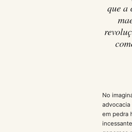
que a 
mae
revoluç
como
No imaginá
advocacia 
em pedra h
incessant