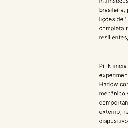
intrínseco
brasileira
lições de 
completa r
resiliente
Pink inici
experiment
Harlow co
mecânico s
comportam
externo, 
dispositiv