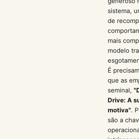
generoso n
sistema, u
de recomp
comportam
mais compl
modelo tra
esgotamen
É precisam
que as em
seminal,
"
Drive: A 
motiva"
. 
são a cha
operaciona