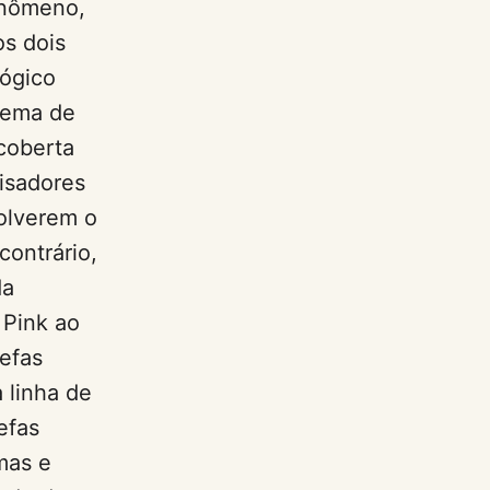
fenômeno,
os dois
lógico
stema de
coberta
isadores
olverem o
ontrário,
da
 Pink ao
refas
 linha de
efas
mas e