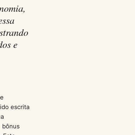
onomia,
essa
ostrando
dos e
de
ido escrita
ca
m bônus