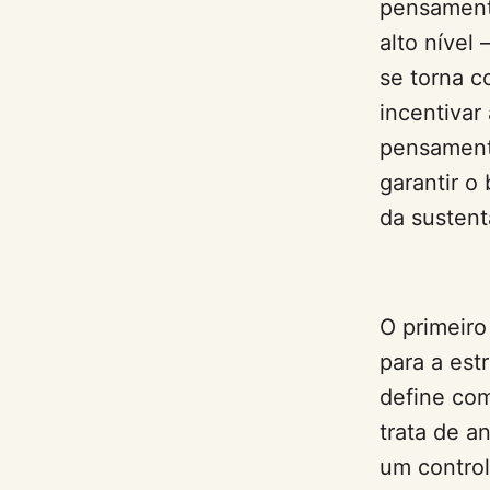
pensamento
alto nível
se torna c
incentivar
pensamento
garantir o
da sustent
O primeiro
para a est
define com
trata de a
um control