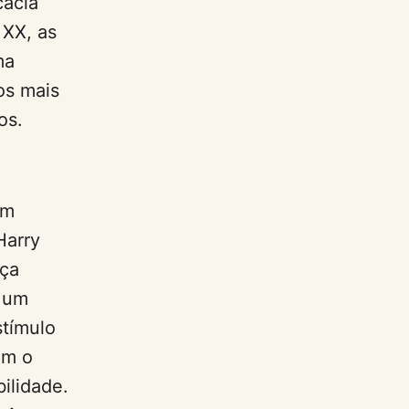
cacia
 XX, as
ma
os mais
os.
um
Harry
ça
u um
tímulo
om o
ilidade.