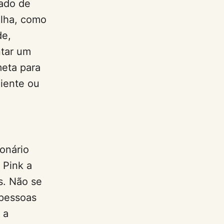
gado de
alha, como
de,
ntar um
meta para
liente ou
ionário
. Pink a
s. Não se
 pessoas
 a