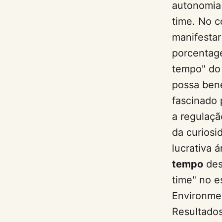
autonomia 
time. No c
manifesta
porcentage
tempo" do 
possa bene
fascinado 
a regulaçã
da curiosi
lucrativa 
tempo
des
time" no e
Environme
Resultados