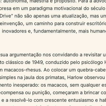
s: autonomia, maestria e propósito. Para a advo
, presa em um paradigma motivacional do século
"Drive" não são apenas uma atualização, mas u
einvenção, um caminho para construir escritóri
s, inovadores e, fundamentalmente, mais human
a sua argumentação nos convidando a revisitar 
o clássico de 1949, conduzido pelo psicólogo 
m macacos-rhesus. Ao colocar um quebra-cabe
imples na jaula dos primatas, Harlow observo
ento inesperado: os macacos, sem qualquer es
recompensa ou punição, começaram a brincar c
o e a resolvê-lo com crescente entusiasmo e hab