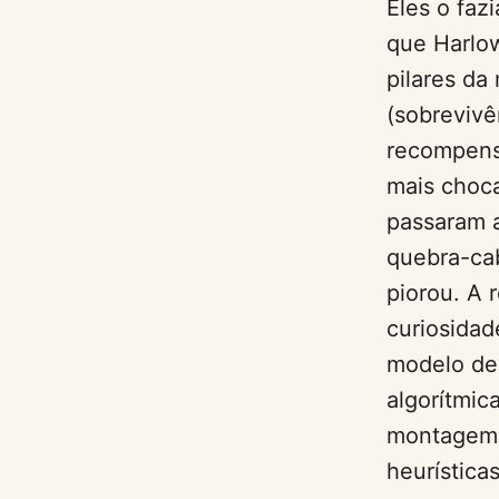
Eles o faz
que Harlow
pilares da
(sobrevivê
recompens
mais choca
passaram 
quebra-ca
piorou. A 
curiosidad
modelo de 
algorítmic
montagem –
heurística