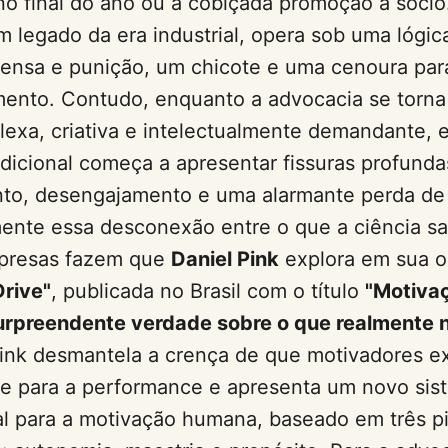
o final do ano ou a cobiçada promoção a sócio
m legado da era industrial, opera sob uma lógic
ensa e punição, um chicote e uma cenoura para
ento. Contudo, enquanto a advocacia se torna
exa, criativa e intelectualmente demandante, 
dicional começa a apresentar fissuras profunda
to, desengajamento e uma alarmante perda de 
ente essa desconexão entre o que a ciência s
presas fazem que
Daniel Pink
explora em sua o
Drive"
, publicada no Brasil com o título
"Motivaç
surpreendente verdade sobre o que realmente 
Pink desmantela a crença de que motivadores e
ve para a performance e apresenta um novo sis
l para a motivação humana, baseado em três pi