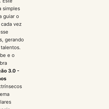
. Este
a simples
 guiar o
 cada vez
esse
s, gerando
talentos.
abe e o
bra
ão 3.0 -
nos
xtrínsecos
tema
lares