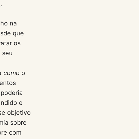
,
lho na
esde que
atar os
r seu
re
como
o
mentos
 poderia
endido e
se objetivo
mia sobre
obre com