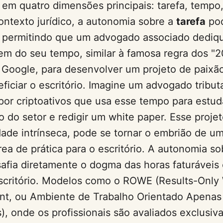
em quatro dimensões principais: tarefa, tempo,
ontexto jurídico, a autonomia sobre a
tarefa
po
r permitindo que um advogado associado dediq
m do seu tempo, similar à famosa regra dos "
Google, para desenvolver um projeto de paixã
ficiar o escritório. Imagine um advogado tributa
por criptoativos que usa esse tempo para estud
o do setor e redigir um white paper. Esse proje
dade intrínseca, pode se tornar o embrião de u
área de prática para o escritório. A autonomia so
afia diretamente o dogma das horas faturáveis 
scritório. Modelos como o ROWE (Results-Only
nt, ou Ambiente de Trabalho Orientado Apenas
), onde os profissionais são avaliados exclusi