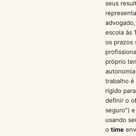
seus resul
representa
advogado, i
escola às 
os prazos 
profission
próprio te
autonomia
trabalho é
rígido par
definir o 
seguro") e
usando seu
o
time
envo