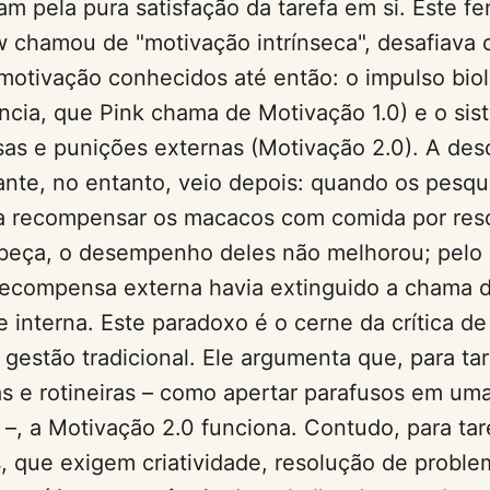
iam pela pura satisfação da tarefa em si. Este 
 chamou de "motivação intrínseca", desafiava 
 motivação conhecidos até então: o impulso bio
ncia, que Pink chama de Motivação 1.0) e o si
as e punições externas (Motivação 2.0). A des
nte, no entanto, veio depois: quando os pesqu
a recompensar os macacos com comida por res
beça, o desempenho deles não melhorou; pelo c
recompensa externa havia extinguido a chama 
e interna. Este paradoxo é o cerne da crítica de
gestão tradicional. Ele argumenta que, para ta
as e rotineiras – como apertar parafusos em uma
, a Motivação 2.0 funciona. Contudo, para tar
s, que exigem criatividade, resolução de proble