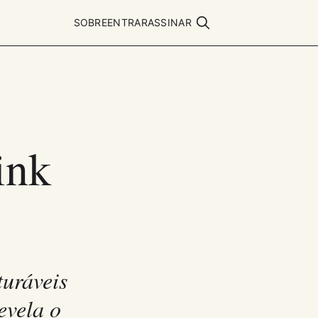
SOBRE
ENTRAR
ASSINAR
ink
turáveis
evela o